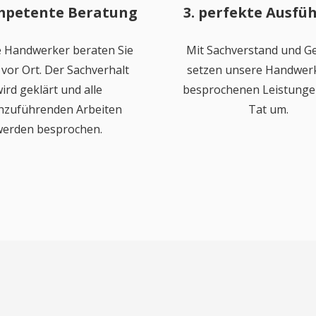
mpetente Beratung
3. perfekte Ausfü
 Handwerker beraten Sie
Mit Sachverstand und Ge
vor Ort. Der Sachverhalt
setzen unsere Handwerk
ird geklärt und alle
besprochenen Leistungen
hzuführenden Arbeiten
Tat um.
erden besprochen.