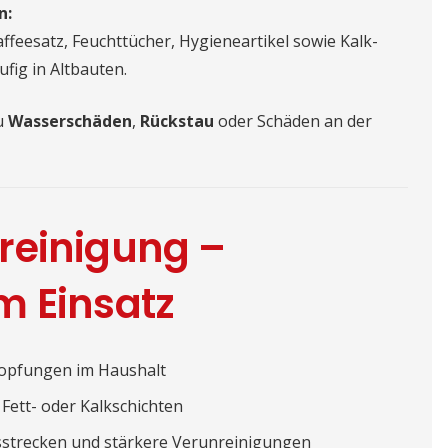
n:
affeesatz, Feuchttücher, Hygieneartikel sowie Kalk-
fig in Altbauten.
u
Wasserschäden
,
Rückstau
oder Schäden an der
reinigung –
m Einsatz
topfungen im Haushalt
Fett- oder Kalkschichten
sstrecken und stärkere Verunreinigungen