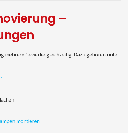
novierung –
tungen
fig mehrere Gewerke gleichzeitig. Dazu gehören unter
er
lächen
g
ampen montieren